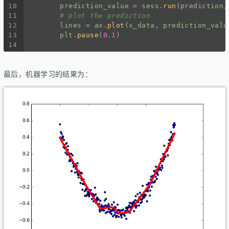
10
prediction_value
=
sess
.
run
(
prediction
,
11
# plot the prediction
12
lines
=
ax
.
plot
(
x_data
, 
prediction_valu
13
plt
.
pause
(
0.1
)
14
最后，机器学习的结果为：