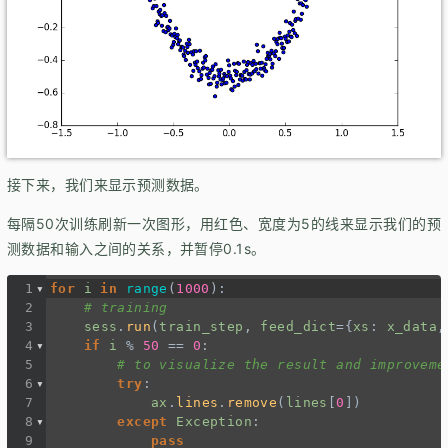
接下来，我们来显示预测数据。
每隔50次训练刷新一次图形，用红色、宽度为5的线来显示我们的预
测数据和输入之间的关系，并暂停0.1s。
1
for
i
in
range
(
1000
):
2
# training
3
sess
.
run
(
train_step
, 
feed_dict
=
{
xs
: 
x_data
,
4
if
i
%
50
==
0
:
5
# to visualize the result and improveme
6
try
:
7
ax
.
lines
.
remove
(
lines
[
0
])
8
except
Exception
:
9
pass