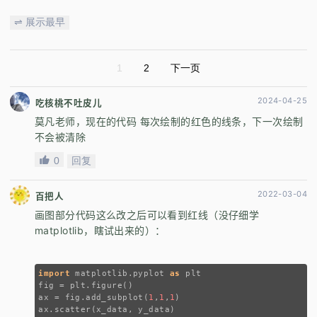
⇌ 展示最早
1
2
下一页
2024-04-25
吃核桃不吐皮儿
莫凡老师，现在的代码 每次绘制的红色的线条，下一次绘制
不会被清除
0
回复
2022-03-04
百把人
画图部分代码这么改之后可以看到红线（没仔细学
matplotlib，瞎试出来的）：
import
 matplotlib.pyplot 
as
 plt
fig = plt.figure()
ax = fig.add_subplot(
1
,
1
,
1
)
ax.scatter(x_data, y_data)