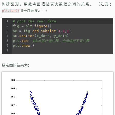
构建图形，用散点图描述真实数据之间的关系。 （注意：
用于连续显示。）
plt.ion()
1
# plot the real data
2
fig
=
plt
.
figure
()
3
ax
=
fig
.
add_subplot
(
1
,
1
,
1
)
4
ax
.
scatter
(
x_data
, 
y_data
)
5
plt
.
ion
()
#本次运行请注释，全局运行不要注释
6
plt
.
show
()
7
散点图的结果为：