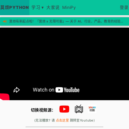
莫烦PYTHON
学习 ▾
大家说
MiniPy
登录
📢
莫烦有新起点啦！「莫烦 x 无限可能」— 关于 AI、行业、产品、教育的经验思考，欢迎来新站看看 →
切换视频源：
(无法播放? 请
点击这里
跳转至Youtube)