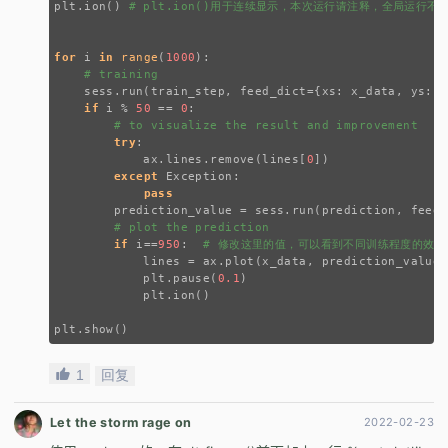
plt.ion() 
# plt.ion()用于连续显示，本次运行请注释，全局运行不
for
 i 
in
range
(
1000
):
# training
    sess.run(train_step, feed_dict={xs: x_data, ys: y
if
 i % 
50
 == 
0
:
# to visualize the result and improvement
try
:
            ax.lines.remove(lines[
0
])
except
 Exception:
pass
        prediction_value = sess.run(prediction, feed_
# plot the prediction
if
 i==
950
:  
# 修改这里的值，可以看到不同训练程度的效果
            lines = ax.plot(x_data, prediction_value,
            plt.pause(
0.1
)
            plt.ion()
plt.show()
1
回复
Let the storm rage on
2022-02-23