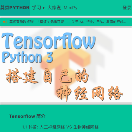
莫烦PYTHON
学习 ▾
大家说
MiniPy
登录
📢
莫烦有新起点啦！「莫烦 x 无限可能」— 关于 AI、行业、产品、教育的经验思考，欢迎来新站看看 →
Tensorflow 简介
1.1 科普: 人工神经网络 VS 生物神经网络