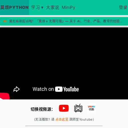
莫烦PYTHON
学习 ▾
大家说
MiniPy
登录
📢
莫烦有新起点啦！「莫烦 x 无限可能」— 关于 AI、行业、产品、教育的经验思考，欢迎来新站看看 →
切换视频源：
(无法播放? 请
点击这里
跳转至Youtube)