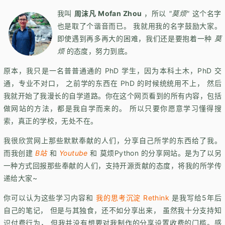
我叫
周沫凡 Mofan Zhou
，所以
"莫烦"
这个名字
也是取了个谐音而已。 我就用我的名字鼓励大家。
即使遇到再多再大的困难，我们还是要抱着一种
莫
烦
的态度，努力到底。
原本，我只是一名普普通通的 PhD 学生，因为本科土木，PhD 交
通，专业不对口， 之前学的东西在 PhD 的时候统统用不上， 然后
我就开始了我漫长的自学道路。你在这个网页看到的所有内容，包括
做网站的方法，都是我自学而来的。 所以只要你愿意学习懂得搜
索，真正的学校，无处不在。
我很欣赏网上那些默默奉献的人们，分享自己所学的东西给了我。
而我创建
B站
和
Youtube
和 莫烦Python 的分享网站。是为了以另
一种方式回报那些奉献的人们，支持开源贡献的态度，将我的所学传
递给大家~
你可以认为这些学习内容和
我的思考沉淀 Rethink
是我写给5年后
自己的笔记， 但是与其独食，还不如分享出来， 虽然我十分支持知
识付费行为， 但我并没有想要对我制作的分享设置收费的门槛。感