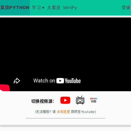
莫烦PYTHON
学习 ▾
大家说
MiniPy
登录
切换视频源：
(无法播放? 请
点击这里
跳转至Youtube)