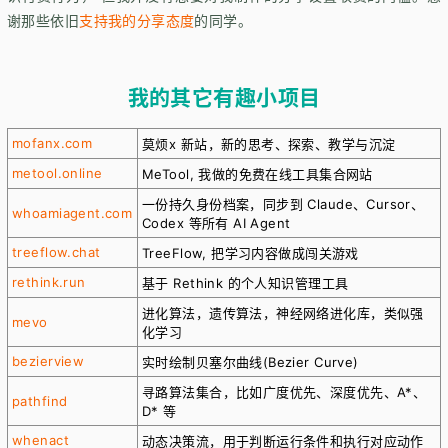
谢那些依旧
支持我的分享态度
的同学。
我的其它有趣小项目
mofanx.com
莫烦x 新站，新的思考、探索、教学与沉淀
metool.online
MeTool, 我做的免费在线工具集合网站
一份持久身份档案，同步到 Claude、Cursor、
whoamiagent.com
Codex 等所有 AI Agent
treeflow.chat
TreeFlow, 把学习内容做成闯关游戏
rethink.run
基于 Rethink 的个人知识管理工具
进化算法，遗传算法，神经网络进化库，类似强
mevo
化学习
bezierview
实时绘制贝塞尔曲线(Bezier Curve)
寻路算法集合，比如广度优先、深度优先、A*、
pathfind
D* 等
whenact
动态决策流，用于判断运行条件和执行对应动作