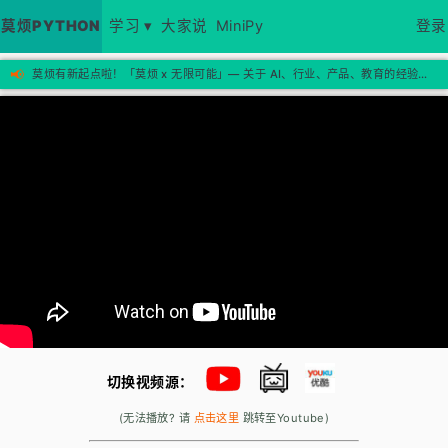
莫烦PYTHON
学习 ▾
大家说
MiniPy
登录
📢
莫烦有新起点啦！「莫烦 x 无限可能」— 关于 AI、行业、产品、教育的经验思考，欢迎来新站看看 →
切换视频源：
(无法播放? 请
点击这里
跳转至Youtube)