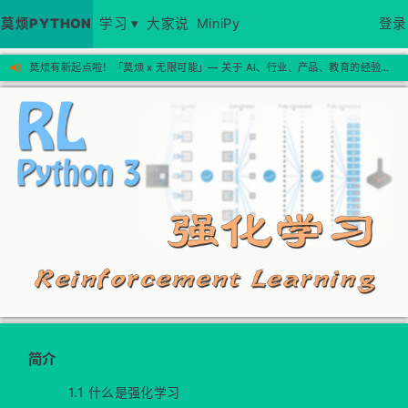
莫烦PYTHON
学习 ▾
大家说
MiniPy
登录
📢
莫烦有新起点啦！「莫烦 x 无限可能」— 关于 AI、行业、产品、教育的经验思考，欢迎来新站看看 →
简介
1.1 什么是强化学习