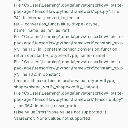
File "C:\Users\Learning\.conda\envs\tensorflow\lib\site-
packages\tensorflow\python\framework\ops.py", line
741, in internal_convert_to_tensor
ret = conversion_func(value, dtype=dtype,
name=name, as_ref=as_ref)
File "C:\Users\Learning\.conda\envs\tensorflow\lib\site-
packages\tensorflow\python\framework\constant_op.p
y", line 113, in _constant_tensor_conversion_function
return constant(v, dtype=dtype, name=name)
File "C:\Users\Learning\.conda\envs\tensorflow\lib\site-
packages\tensorflow\python\framework\constant_op.p
y", line 102, in constant
tensor_util.make_tensor_proto(value, dtype=dtype,
shape=shape, verify_shape=verify_shape))
File "C:\Users\Learning\.conda\envs\tensorflow\lib\site-
packages\tensorflow\python\framework\tensor_util.py"
, line 364, in make_tensor_proto
raise ValueError("None values not supported.")
ValueError: None values not supported.