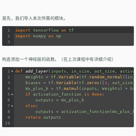
首先，我们导入本次所需的模块。
1
import
tensorflow
as
tf
2
import
numpy
as
np
3
构造添加一个神经层的函数。（在上次课程中有详细介绍）
1
def
add_layer
(
inputs
, 
in_size
, 
out_size
, 
activa
2
Weights
=
tf
.
Variable
(
tf
.
random_normal
([
in_
3
biases
=
tf
.
Variable
(
tf
.
zeros
([
1
, 
out_size
]
4
Wx_plus_b
=
tf
.
matmul
(
inputs
, 
Weights
) 
+
bi
5
if
activation_function
is
None
:
6
outputs
=
Wx_plus_b
7
else
:
8
outputs
=
activation_function
(
Wx_plus_b
9
return
outputs
10