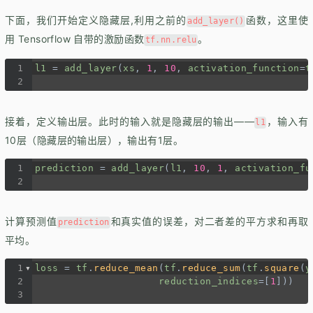
下面，我们开始定义隐藏层,利用之前的
函数，这里使
add_layer()
用 Tensorflow 自带的激励函数
。
tf.nn.relu
1
l1
=
add_layer
(
xs
, 
1
, 
10
, 
activation_function
=
t
2
接着，定义输出层。此时的输入就是隐藏层的输出——
，输入有
l1
10层（隐藏层的输出层），输出有1层。
1
prediction
=
add_layer
(
l1
, 
10
, 
1
, 
activation_fu
2
计算预测值
和真实值的误差，对二者差的平方求和再取
prediction
平均。
1
loss
=
tf
.
reduce_mean
(
tf
.
reduce_sum
(
tf
.
square
(
y
2
reduction_indices
=
[
1
]))
3