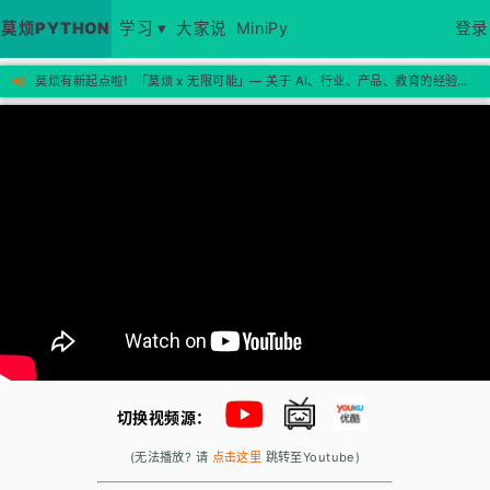
莫烦PYTHON
学习 ▾
大家说
MiniPy
登录
📢
莫烦有新起点啦！「莫烦 x 无限可能」— 关于 AI、行业、产品、教育的经验思考，欢迎来新站看看 →
切换视频源：
(无法播放? 请
点击这里
跳转至Youtube)