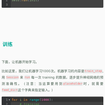
2
sess
.
run
(
init
)
3
训练
下面，让机器开始学习。
比如这里，我们让机器学习1000次。机器学习的内容是
,
train_step
用
来
每一次 training 的数据，逐步提升神经网络的预
Session
run
测准确性。 (注意：当运算要用到
时，就需要
placeholder
这个字典来指定输入。)
feed_dict
1
for
i
in
range
(
1000
):
2
# training