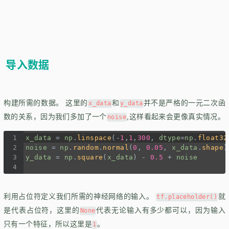
导入数据
构建所需的数据。 这里的
和
并不是严格的一元二次函
x_data
y_data
数的关系，因为我们多加了一个
,这样看起来会更像真实情况。
noise
1
x_data
=
np
.
linspace
(
-
1
,
1
,
300
, 
dtype
=
np
.
float32
2
noise
=
np
.
random
.
normal
(
0
, 
0.05
, 
x_data
.
shape
)
3
y_data
=
np
.
square
(
x_data
) 
-
0.5
+
noise
4
利用占位符定义我们所需的神经网络的输入。
就
tf.placeholder()
是代表占位符，这里的
代表无论输入有多少都可以，因为输入
None
只有一个特征，所以这里是
。
1