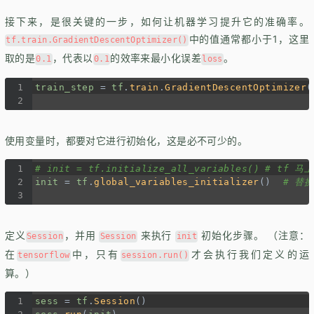
接下来，是很关键的一步，如何让机器学习提升它的准确率。
中的值通常都小于1，这里
tf.train.GradientDescentOptimizer()
取的是
，代表以
的效率来最小化误差
。
0.1
0.1
loss
1
train_step
=
tf
.
train
.
GradientDescentOptimizer
(
2
使用变量时，都要对它进行初始化，这是必不可少的。
1
# init = tf.initialize_all_variables() # t
2
init
=
tf
.
global_variables_initializer
()  
# 替
3
定义
，并用
来执行
初始化步骤。 （注意：
Session
Session
init
在
中，只有
才会执行我们定义的运
tensorflow
session.run()
算。）
1
sess
=
tf
.
Session
()