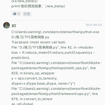
{xs:new_datax})
print('新的预测结果：',new_datay)
0
回复
2021-04-03
旧】
C:\Users\Learning\.conda\envs\tensorflow\python.exe
D:/练习/TF5简单网络.py
Traceback (most recent call last):
File "D:/练习/TF5简单网络.py", line 42, in <module>
loss = tf.reduce_mean(tf.reduce_sum(tf.square(ys -
prediction),
File "C:\Users\Learning\.conda\envs\tensorflow\lib\site-
packages\tensorflow\python\ops\math_ops.py", line
829, in binary_op_wrapper
y = ops.convert_to_tensor(y,
dtype=x.dtype.base_dtype, name="y")
File "C:\Users\Learning\.conda\envs\tensorflow\lib\site-
packages\tensorflow\python\framework\ops.py", line
676, in convert_to_tensor
as_ref=False)