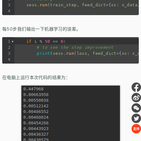
3
sess
.
run
(
train_step
, 
feed_dict
=
{
xs
: 
x_data
,
4
每50步我们输出一下机器学习的误差。
1
if
i
%
50
==
0
:
2
# to see the step improvement
3
print
(
sess
.
run
(
loss
, 
feed_dict
=
{
xs
: 
x_d
4
在电脑上运行本次代码的结果为：
支持