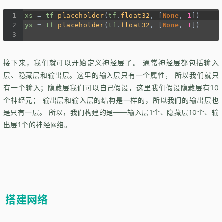
1
xs
=
tf
.
placeholder
(
tf
.
float32
, [
None
, 
1
])
2
ys
=
tf
.
placeholder
(
tf
.
float32
, [
None
, 
1
])
3
接下来，我们就可以开始定义神经层了。 通常神经层都包括输入
层、隐藏层和输出层。这里的输入层只有一个属性， 所以我们就只
有一个输入；隐藏层我们可以自己假设，这里我们假设隐藏层有10
个神经元； 输出层和输入层的结构是一样的，所以我们的输出层也
是只有一层。 所以，我们构建的是——输入层1个、隐藏层10个、输
出层1个的神经网络。
搭建网络