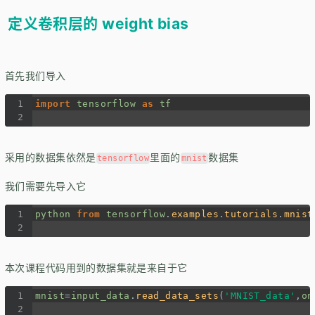
定义卷积层的 weight bias
首先我们导入
1
import
tensorflow
as
tf
2
采用的数据集依然是
里面的
数据集
tensorflow
mnist
我们需要先导入它
1
python
from
tensorflow
.
examples
.
tutorials
.
mnist
2
本次课程代码用到的数据集就是来自于它
1
mnist
=
input_data
.
read_data_sets
(
'MNIST_data'
,
on
2