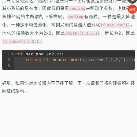
片尺寸没有变化，而我们希望压缩一下图片也就是参数能少一些从而
减小系统的复杂度，因此我们采用
来稀疏化参数，也就是卷
pooling
支持
积神经网络中所谓的下采样层。
有两种，一种是最大值池
pooling
化，一种是平均值池化，本例采用的是最大值池化
。
tf.max_pool()
池化的核函数大小为2x2，因此
，步长为2，因此
ksize=[1,2,2,1]
:
strides=[1,2,2,1]
1
def
max_poo_2x2
(
x
): 
2
return
tf
.
nn
.
max_pool
(
x
,
ksize
=
[
1
,
2
,
2
,
1
],
str
3
好啦，如果你对本节课内容已经了解，下一次课我们将构建卷积神经
网络的架构~