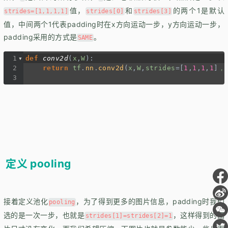
值，
和
的两个1是默认
strides=[1,1,1,1]
strides[0]
strides[3]
值，中间两个1代表padding时在x方向运动一步，y方向运动一步，
padding采用的方式是
。
SAME
1
def
conv2d
(
x
,
W
):
2
return
tf
.
nn
.
conv2d
(
x
,
W
,
strides
=
[
1
,
1
,
1
,
1
]
，p
3
定义 pooling
接着定义池化
，为了得到更多的图片信息，padding时我们
pooling
选的是一次一步，也就是
，这样得到的图
strides[1]=strides[2]=1