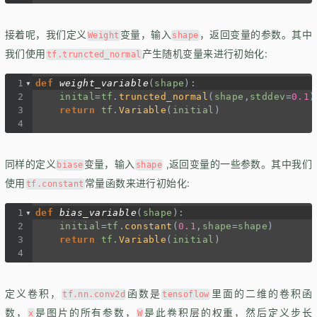
接着呢，我们定义
变量，输入
，返回变量的参数。其中
Weight
shape
我们使用
产生随机变量来进行初始化:
tf.truncted_normal
1
def
weight_variable
(
shape
): 
2
inital
=
tf
.
truncted_normal
(
shape
,
stddev
=
0.1
)
3
return
tf
.
Variable
(
initial
)
4
同样的定义
变量，输入
,返回变量的一些参数。其中我们
biase
shape
使用
常量函数来进行初始化:
tf.constant
1
def
bias_variable
(
shape
): 
2
initial
=
tf
.
constant
(
0.1
,
shape
=
shape
) 
3
return
tf
.
Variable
(
initial
)
4
定义卷积，
函数是
里面的二维的卷积函
tf.nn.conv2d
tensoflow
数，
是图片的所有参数，
是此卷积层的权重，然后定义步长
x
W