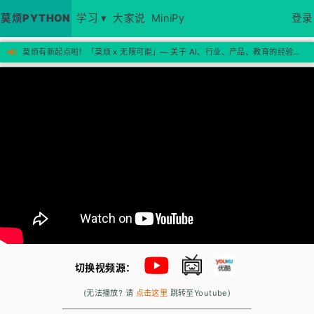
莫烦PYTHON
学习 ▾
大家说
MiniPy
登录
📢
莫烦有新起点啦！「莫烦 x 无限可能」— 关于 AI、行业、产品、教育的经验思考，欢迎来新站看看 →
切换视频源：
(无法播放? 请
点击这里
跳转至Youtube)