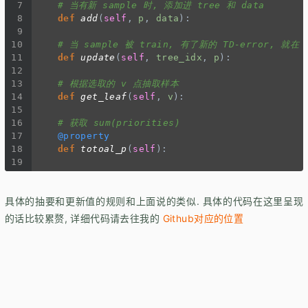
7
# 当有新 sample 时, 添加进 tree 和 data
8
def
add
(
self
, 
p
, 
data
):
9
10
# 当 sample 被 train, 有了新的 TD-error, 就在
11
def
update
(
self
, 
tree_idx
, 
p
):
12
13
# 根据选取的 v 点抽取样本
14
def
get_leaf
(
self
, 
v
):
15
16
# 获取 sum(priorities)
17
@property
18
def
totoal_p
(
self
):
19
具体的抽要和更新值的规则和上面说的类似. 具体的代码在这里呈现
的话比较累赘, 详细代码请去往我的
Github对应的位置