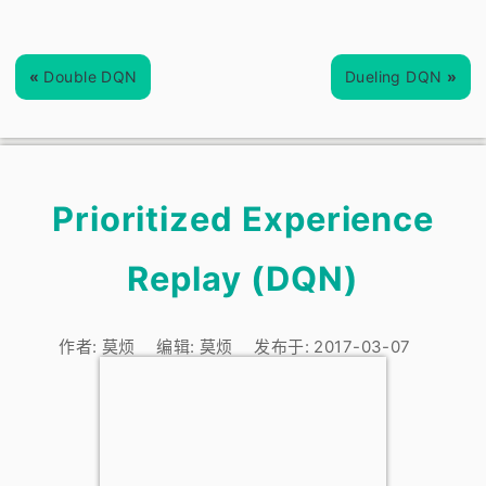
«
Double DQN
Dueling DQN
»
Prioritized Experience
Replay (DQN)
作者:
莫烦
编辑:
莫烦
发布于:
2017-03-07