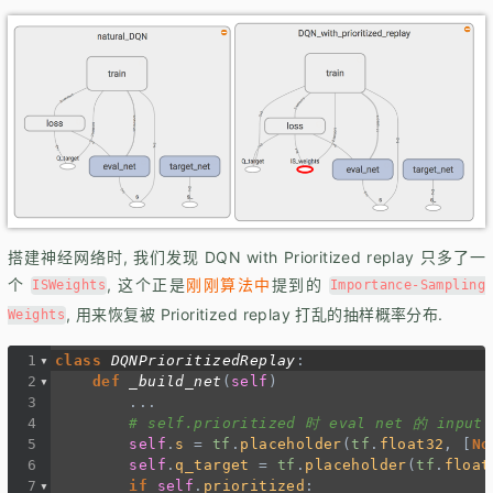
搭建神经网络时, 我们发现 DQN with Prioritized replay 只多了一
个
, 这个正是
刚刚算法中
提到的
ISWeights
Importance-Sampling
, 用来恢复被 Prioritized replay 打乱的抽样概率分布.
Weights
1
class
DQNPrioritizedReplay
:
2
def
_build_net
(
self
)
3
...
4
# self.prioritized 时 eval net 的 inpu
5
self
.
s
=
tf
.
placeholder
(
tf
.
float32
, [
No
6
self
.
q_target
=
tf
.
placeholder
(
tf
.
float
7
if
self
.
prioritized
: