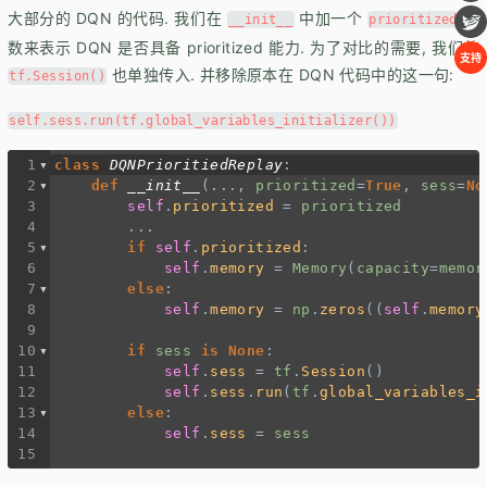
大部分的 DQN 的代码. 我们在
中加一个
参
__init__
prioritized
数来表示 DQN 是否具备 prioritized 能力. 为了对比的需要, 我们的
支持
也单独传入. 并移除原本在 DQN 代码中的这一句:
tf.Session()
self.sess.run(tf.global_variables_initializer())
1
class
DQNPrioritiedReplay
:
2
def
__init__
(
...
, 
prioritized
=
True
, 
sess
=
No
3
self
.
prioritized
=
prioritized
4
...
5
if
self
.
prioritized
:
6
self
.
memory
=
Memory
(
capacity
=
memor
7
else
:
8
self
.
memory
=
np
.
zeros
((
self
.
memory
9
10
if
sess
is
None
:
11
self
.
sess
=
tf
.
Session
()
12
self
.
sess
.
run
(
tf
.
global_variables_i
13
else
:
14
self
.
sess
=
sess
15