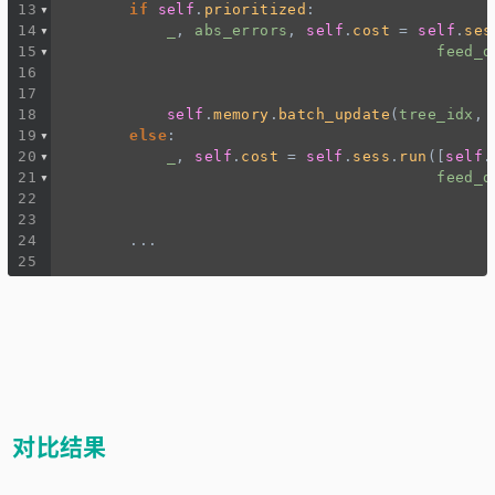
13
if
self
.
prioritized
:
14
_
, 
abs_errors
, 
self
.
cost
=
self
.
ses
15
feed_d
16
17
18
self
.
memory
.
batch_update
(
tree_idx
, 
19
else
:
20
_
, 
self
.
cost
=
self
.
sess
.
run
([
self
.
21
feed_d
22
23
24
...
25
对比结果