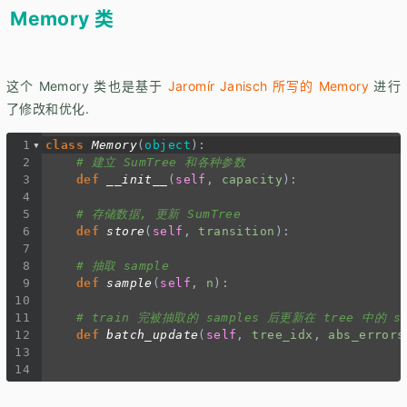
Memory 类
这个 Memory 类也是基于
Jaromír Janisch 所写的 Memory
进行
了修改和优化.
1
class
Memory
(
object
):
2
# 建立 SumTree 和各种参数
3
def
__init__
(
self
, 
capacity
):
4
5
# 存储数据, 更新 SumTree
6
def
store
(
self
, 
transition
):
7
8
# 抽取 sample
9
def
sample
(
self
, 
n
):
10
11
# train 完被抽取的 samples 后更新在 tree 中的 sam
12
def
batch_update
(
self
, 
tree_idx
, 
abs_errors
13
14