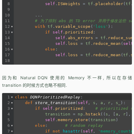
8
self
.
ISWeights
=
tf
.
placeholder
(
tf
.
9
10
...
11
# 为了得到 abs 的 TD error 并用于修改这些 sa
12
with
tf
.
variable_scope
(
'loss'
):
13
if
self
.
prioritized
:
14
self
.
abs_errors
=
tf
.
reduce_sum
15
self
.
loss
=
tf
.
reduce_mean
(
self
16
else
:
17
self
.
loss
=
tf
.
reduce_mean
(
tf
.
s
18
因为和 Natural DQN 使用的 Memory 不一样, 所以在存储
transition 的时候方式也略不相同.
1
class
DQNPrioritizedReplay
:
2
def
store_transition
(
self
, 
s
, 
a
, 
r
, 
s_
):
3
if
self
.
prioritized
:    
# prioritized r
4
transition
=
np
.
hstack
((
s
, [
a
, 
r
], 
5
self
.
memory
.
store
(
transition
)
6
else
:       
# random replay
7
if
not
hasattr
(
self
, 
'memory_counte