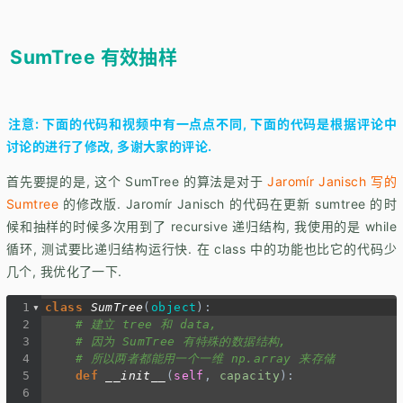
SumTree 有效抽样
注意: 下面的代码和视频中有一点点不同, 下面的代码是根据评论中
讨论的进行了修改, 多谢大家的评论.
首先要提的是, 这个 SumTree 的算法是对于
Jaromír Janisch 写的
Sumtree
的修改版. Jaromír Janisch 的代码在更新 sumtree 的时
候和抽样的时候多次用到了 recursive 递归结构, 我使用的是 while
循环, 测试要比递归结构运行快. 在 class 中的功能也比它的代码少
几个, 我优化了一下.
1
class
SumTree
(
object
):
2
# 建立 tree 和 data,
3
# 因为 SumTree 有特殊的数据结构,
4
# 所以两者都能用一个一维 np.array 来存储
5
def
__init__
(
self
, 
capacity
):
6