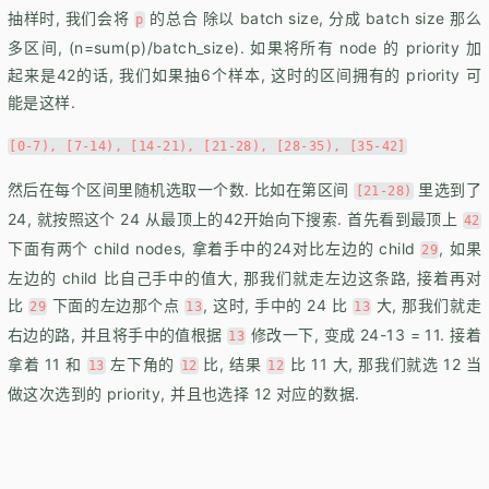
抽样时, 我们会将
的总合 除以 batch size, 分成 batch size 那么
p
多区间, (n=sum(p)/batch_size). 如果将所有 node 的 priority 加
起来是42的话, 我们如果抽6个样本, 这时的区间拥有的 priority 可
能是这样.
[0-7), [7-14), [14-21), [21-28), [28-35), [35-42]
然后在每个区间里随机选取一个数. 比如在第区间
里选到了
[21-28)
24, 就按照这个 24 从最顶上的42开始向下搜索. 首先看到最顶上
42
下面有两个 child nodes, 拿着手中的24对比左边的 child
, 如果
29
左边的 child 比自己手中的值大, 那我们就走左边这条路, 接着再对
比
下面的左边那个点
, 这时, 手中的 24 比
大, 那我们就走
29
13
13
右边的路, 并且将手中的值根据
修改一下, 变成 24-13 = 11. 接着
13
拿着 11 和
左下角的
比, 结果
比 11 大, 那我们就选 12 当
13
12
12
做这次选到的 priority, 并且也选择 12 对应的数据.