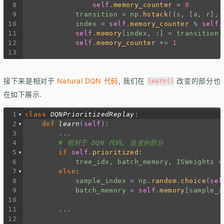
8
self
.
memory_counter
=
0
9
transition
=
np
.
hstack
((
s
, [
a
, 
r
], 
10
index
=
self
.
memory_counter
%
self
.
11
self
.
memory
[
index
, :] 
=
transition
12
self
.
memory_counter
+=
1
13
接下来是相对于
Natural DQN 代码
, 我们在
改变的部分也
learn()
在如下展示.
1
class
DQNPrioritizedReplay
:
2
def
learn
(
self
):
3
...
4
# 相对于 DQN 代码, 改变的部分
5
if
self
.
prioritized
:
6
tree_idx
, 
batch_memory
, 
ISWeights
=
7
else
:
8
sample_index
=
np
.
random
.
choice
(
sel
9
batch_memory
=
self
.
memory
[
sample_i
10
11
...
12