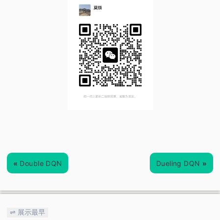
«
Double DQN
Dueling DQN
»
⇌ 展示最早