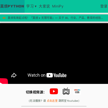
莫烦PYTHON
学习 ▾
大家说
MiniPy
登录
📢
莫烦有新起点啦！「莫烦 x 无限可能」— 关于 AI、行业、产品、教育的经验思考，欢迎来新站看看 →
切换视频源：
(无法播放? 请
点击这里
跳转至Youtube)