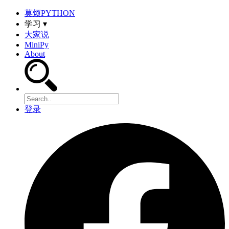
莫烦PYTHON
学习 ▾
大家说
MiniPy
About
登录