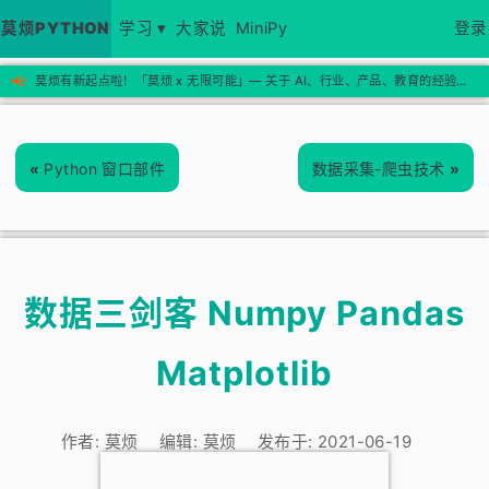
莫烦PYTHON
学习 ▾
大家说
MiniPy
登录
📢
莫烦有新起点啦！「莫烦 x 无限可能」— 关于 AI、行业、产品、教育的经验思考，欢迎来新站看看 →
«
Python 窗口部件
数据采集-爬虫技术
»
数据三剑客 Numpy Pandas
Matplotlib
作者:
莫烦
编辑:
莫烦
发布于:
2021-06-19