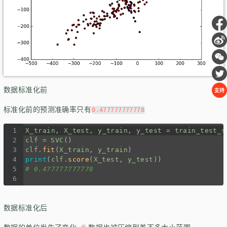
数据标准化前
支持
标准化前的预测准确率只有
0.477777777778
1
X_train
, 
X_test
, 
y_train
, 
y_test
=
train_test_s
2
clf
=
SVC
()
3
clf
.
fit
(
X_train
, 
y_train
)
4
print
(
clf
.
score
(
X_test
, 
y_test
))
5
# 0.477777777778
6
数据标准化后