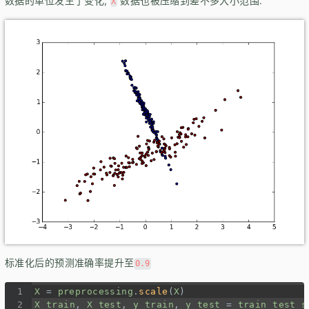
数据的单位发生了变化,
数据也被压缩到差不多大小范围.
X
标准化后的预测准确率提升至
0.9
1
X
=
preprocessing
.
scale
(
X
)
2
X_train
, 
X_test
, 
y_train
, 
y_test
=
train_test_s