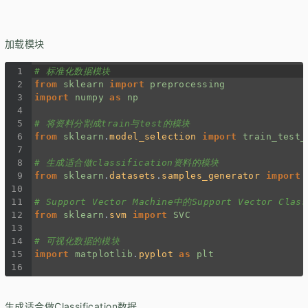
加载模块
1
# 标准化数据模块
2
from
sklearn
import
preprocessing
3
import
numpy
as
np
4
5
# 将资料分割成train与test的模块
6
from
sklearn
.
model_selection
import
train_test_
7
8
# 生成适合做classification资料的模块
9
from
sklearn
.
datasets
.
samples_generator
import
10
11
# Support Vector Machine中的Support Vector Class
12
from
sklearn
.
svm
import
SVC
13
14
# 可视化数据的模块
15
import
matplotlib
.
pyplot
as
plt
16
生成适合做Classification数据