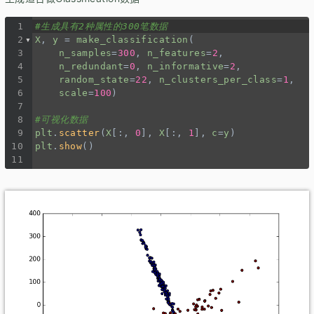
1
#生成具有2种属性的300笔数据
2
X
, 
y
=
make_classification
(
3
n_samples
=
300
, 
n_features
=
2
,
4
n_redundant
=
0
, 
n_informative
=
2
, 
5
random_state
=
22
, 
n_clusters_per_class
=
1
, 
6
scale
=
100
)
7
8
#可视化数据
9
plt
.
scatter
(
X
[:, 
0
], 
X
[:, 
1
], 
c
=
y
)
10
plt
.
show
()
11