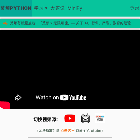
莫烦PYTHON
学习 ▾
大家说
MiniPy
登录
📢
莫烦有新起点啦！「莫烦 x 无限可能」— 关于 AI、行业、产品、教育的经验思考，欢迎来新站看看 →
切换视频源：
(无法播放? 请
点击这里
跳转至Youtube)