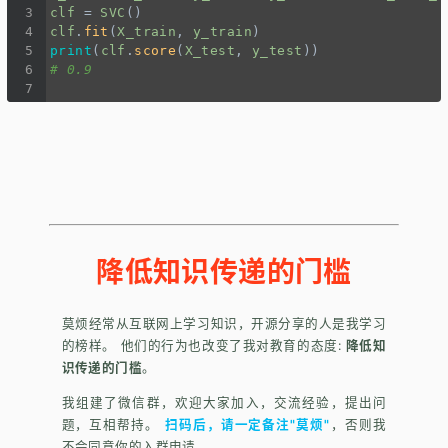
3
clf
=
SVC
()
4
clf
.
fit
(
X_train
, 
y_train
)
5
print
(
clf
.
score
(
X_test
, 
y_test
))
6
# 0.9
7
降低知识传递的门槛
莫烦经常从互联网上学习知识，开源分享的人是我学习
的榜样。 他们的行为也改变了我对教育的态度:
降低知
识传递的门槛
。
我组建了微信群，欢迎大家加入，交流经验，提出问
题，互相帮持。
扫码后，请一定备注"莫烦"
，否则我
不会同意你的入群申请。