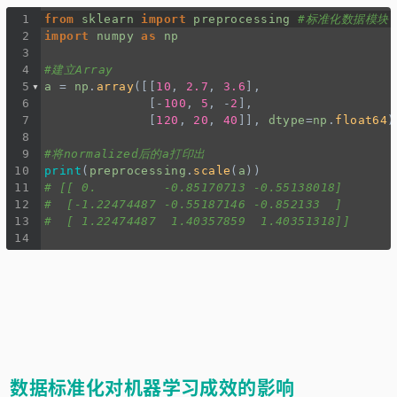
1
from
sklearn
import
preprocessing
#标准化数据模块
2
import
numpy
as
np
3
4
#建立Array
5
a
=
np
.
array
([[
10
, 
2.7
, 
3.6
],
6
              [
-
100
, 
5
, 
-
2
],
7
              [
120
, 
20
, 
40
]], 
dtype
=
np
.
float64
)
8
9
#将normalized后的a打印出
10
print
(
preprocessing
.
scale
(
a
))
11
# [[ 0.         -0.85170713 -0.55138018]
12
#  [-1.22474487 -0.55187146 -0.852133  ]
13
#  [ 1.22474487  1.40357859  1.40351318]]
14
数据标准化对机器学习成效的影响