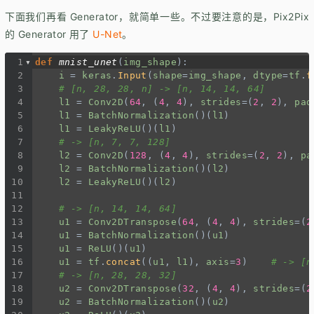
下面我们再看 Generator，就简单一些。不过要注意的是，Pix2Pix
的 Generator 用了
U-Net
。
1
def
mnist_unet
(
img_shape
):
2
i
=
keras
.
Input
(
shape
=
img_shape
, 
dtype
=
tf
.
f
3
# [n, 28, 28, n] -> [n, 14, 14, 64]
4
l1
=
Conv2D
(
64
, (
4
, 
4
), 
strides
=
(
2
, 
2
), 
pad
5
l1
=
BatchNormalization
()(
l1
)
6
l1
=
LeakyReLU
()(
l1
)
7
# -> [n, 7, 7, 128]
8
l2
=
Conv2D
(
128
, (
4
, 
4
), 
strides
=
(
2
, 
2
), 
pa
9
l2
=
BatchNormalization
()(
l2
)
10
l2
=
LeakyReLU
()(
l2
)
11
12
# -> [n, 14, 14, 64]
13
u1
=
Conv2DTranspose
(
64
, (
4
, 
4
), 
strides
=
(
2
14
u1
=
BatchNormalization
()(
u1
)
15
u1
=
ReLU
()(
u1
)
16
u1
=
tf
.
concat
((
u1
, 
l1
), 
axis
=
3
)    
# -> [n
17
# -> [n, 28, 28, 32]
18
u2
=
Conv2DTranspose
(
32
, (
4
, 
4
), 
strides
=
(
2
19
u2
=
BatchNormalization
()(
u2
)