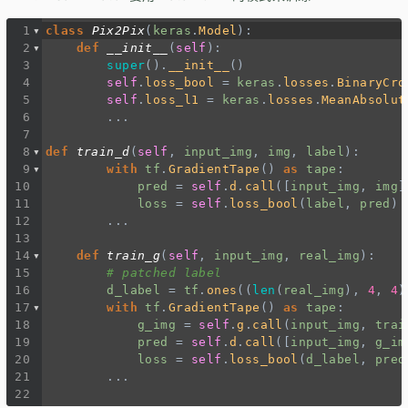
1
class
Pix2Pix
(
keras
.
Model
):
2
def
__init__
(
self
):
3
super
().
__init__
()
4
self
.
loss_bool
=
keras
.
losses
.
BinaryCro
5
self
.
loss_l1
=
keras
.
losses
.
MeanAbsolut
6
...
7
8
def
train_d
(
self
, 
input_img
, 
img
, 
label
):
9
with
tf
.
GradientTape
() 
as
tape
:
10
pred
=
self
.
d
.
call
([
input_img
, 
img
]
11
loss
=
self
.
loss_bool
(
label
, 
pred
)
12
...
13
14
def
train_g
(
self
, 
input_img
, 
real_img
):
15
# patched label
16
d_label
=
tf
.
ones
((
len
(
real_img
), 
4
, 
4
)
17
with
tf
.
GradientTape
() 
as
tape
:
18
g_img
=
self
.
g
.
call
(
input_img
, 
trai
19
pred
=
self
.
d
.
call
([
input_img
, 
g_im
20
loss
=
self
.
loss_bool
(
d_label
, 
pred
21
...
22