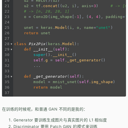
20
u2
=
ReLU
()(
u2
)
21
u2
=
tf
.
concat
((
u2
, 
i
), 
axis
=
3
)     
# -> [n
22
# -> [n, 28, 28, 1]
23
o
=
Conv2D
(
img_shape
[
-
1
], (
4
, 
4
), 
padding
=
'
24
25
unet
=
keras
.
Model
(
i
, 
o
, 
name
=
"unet"
)
26
return
unet
27
28
class
Pix2Pix
(
keras
.
Model
):
29
def
__init__
(
self
):
30
super
().
__init__
()
31
self
.
g
=
self
.
_get_generator
()
32
...
33
34
def
_get_generator
(
self
):
35
model
=
mnist_unet
(
self
.
img_shape
)
36
return
model
37
在训练的时候呢，和普通 GAN 不同的是我的：
Generator 要训练生成图片与真实图片的 L1 相似度
Discriminator 要用 Patch GAN 的模式来训练