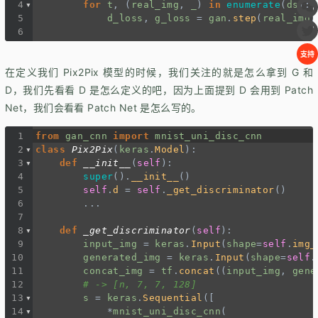
4
for
t
, (
real_img
, 
_
) 
in
enumerate
(
ds
):
5
d_loss
, 
g_loss
=
gan
.
step
(
real_img
)
6
支持
在定义我们 Pix2Pix 模型的时候，我们关注的就是怎么拿到 G 和
D，我们先看看 D 是怎么定义的吧，因为上面提到 D 会用到 Patch
Net，我们会看看 Patch Net 是怎么写的。
1
from
gan_cnn
import
mnist_uni_disc_cnn
2
class
Pix2Pix
(
keras
.
Model
):
3
def
__init__
(
self
):
4
super
().
__init__
()
5
self
.
d
=
self
.
_get_discriminator
()
6
...
7
8
def
_get_discriminator
(
self
):
9
input_img
=
keras
.
Input
(
shape
=
self
.
img_
10
generated_img
=
keras
.
Input
(
shape
=
self
.
11
concat_img
=
tf
.
concat
((
input_img
, 
gene
12
# -> [n, 7, 7, 128]
13
s
=
keras
.
Sequential
([
14
*
mnist_uni_disc_cnn
(