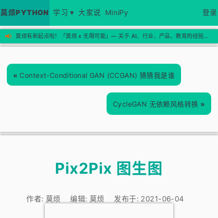
莫烦PYTHON
学习 ▾
大家说
MiniPy
登录
📢
莫烦有新起点啦！「莫烦 x 无限可能」— 关于 AI、行业、产品、教育的经验思考，欢迎来新站看看 →
«
Context-Conditional GAN (CCGAN) 猜猜我是谁
CycleGAN 无依赖风格转换
»
Pix2Pix 图生图
作者:
莫烦
编辑:
莫烦
发布于:
2021-06-04