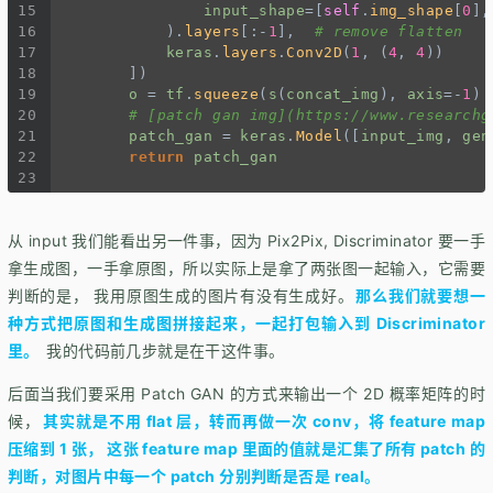
15
input_shape
=
[
self
.
img_shape
[
0
],
16
            ).
layers
[:
-
1
],  
# remove flatten
17
keras
.
layers
.
Conv2D
(
1
, (
4
, 
4
))
18
        ])
19
o
=
tf
.
squeeze
(
s
(
concat_img
), 
axis
=-
1
)
20
# [patch gan img](https://www.researchg
21
patch_gan
=
keras
.
Model
([
input_img
, 
gen
22
return
patch_gan
23
从 input 我们能看出另一件事，因为 Pix2Pix, Discriminator 要一手
拿生成图，一手拿原图，所以实际上是拿了两张图一起输入，它需要
判断的是， 我用原图生成的图片有没有生成好。
那么我们就要想一
种方式把原图和生成图拼接起来，一起打包输入到 Discriminator
里。
我的代码前几步就是在干这件事。
后面当我们要采用 Patch GAN 的方式来输出一个 2D 概率矩阵的时
候，
其实就是不用 flat 层，转而再做一次 conv，将 feature map
压缩到 1 张， 这张 feature map 里面的值就是汇集了所有 patch 的
判断，对图片中每一个 patch 分别判断是否是 real。