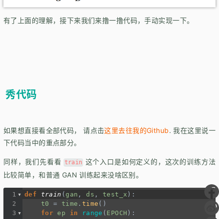
有了上面的理解，接下来我们来撸一撸代码，手动实现一下。
秀代码
如果想直接看全部代码， 请点击
这里去往我的Github
. 我在这里说一
下代码当中的重点部分。
同样，我们先看看
这个入口是如何定义的，这次的训练方法
train
比较简单，和普通 GAN 训练起来没啥区别。
1
def
train
(
gan
, 
ds
, 
test_x
):
2
t0
=
time
.
time
()
3
for
ep
in
range
(
EPOCH
):