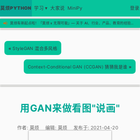
莫烦PYTHON
学习 ▾
大家说
MiniPy
登录
📢
莫烦有新起点啦！「莫烦 x 无限可能」— 关于 AI、行业、产品、教育的经验思考，欢迎来新站看看 →
«
StyleGAN 混合多风格
Context-Conditional GAN (CCGAN) 猜猜我是谁
»
用GAN来做看图"说画"
作者:
莫烦
编辑:
莫烦
发布于:
2021-04-20