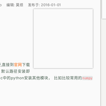
ao
编辑:
莫烦
发布于:
2016-01-01
便,直接到
官网
下载
，默认路径安装即
中的python安装其他模块， 比如比较常用的
numpy