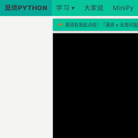
莫烦PYTHON
学习 ▾
大家说
MiniPy
📢