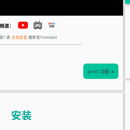
频源：
放? 请
点击这里
跳转至Youtube)
print 功能
»
安装