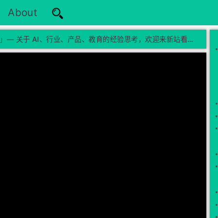
About
莫烦有新起点啦！「莫烦 x 无限可能」— 关于 AI、行业、产品、教育的经验思考，欢迎来新站看看 →