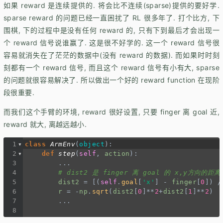
如果 reward 是连续提供的. 将会比不连续(sparse)提供的要好学.
sparse reward 的问题已经一直困扰了 RL 很多年了. 打个比方, 下
围棋, 下的过程中是没有任何 reward 的, 只有下到最后才会出现一
个 reward 信号说谁赢了. 这是很不好学的. 这一个 reward 信号很
容易就消失在了茫茫的数据中(没有 reward 的数据). 而如果时时刻
刻都有一个 reward 信号, 而且这个 reward 信号有小有大, sparse
的问题就很容易解决了. 所以做出一个好的 reward function 在现阶
段很重要.
而我们这个手臂的环境, reward 很好设置, 只要 finger 离 goal 近,
reward 就大, 离越远越小.
1
class
ArmEnv
(
object
):
2
def
step
(
self
, 
action
):
3
...
4
# dist2 是 finger 离 goal 的 x,y方向的距离
5
dist2
=
 [(
self
.
goal
[
'x'
] 
-
finger
[
0
]) 
/
6
r
=
-
np
.
sqrt
(
dist2
[
0
]
**
2
+
dist2
[
1
]
**
2
)
7
...
8