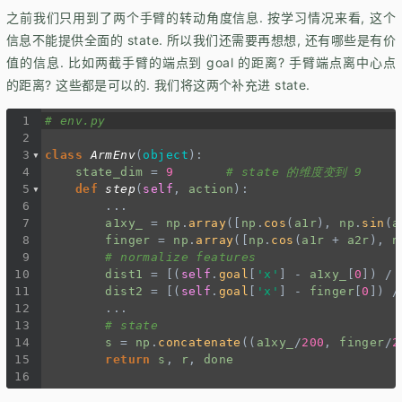
之前我们只用到了两个手臂的转动角度信息. 按学习情况来看, 这个
信息不能提供全面的 state. 所以我们还需要再想想, 还有哪些是有价
值的信息. 比如两截手臂的端点到 goal 的距离? 手臂端点离中心点
的距离? 这些都是可以的. 我们将这两个补充进 state.
1
# env.py
2
3
class
ArmEnv
(
object
):
4
state_dim
=
9
# state 的维度变到 9
5
def
step
(
self
, 
action
):
6
...
7
a1xy_
=
np
.
array
([
np
.
cos
(
a1r
), 
np
.
sin
(
a
8
finger
=
np
.
array
([
np
.
cos
(
a1r
+
a2r
), 
n
9
# normalize features
10
dist1
=
 [(
self
.
goal
[
'x'
] 
-
a1xy_
[
0
]) 
/
11
dist2
=
 [(
self
.
goal
[
'x'
] 
-
finger
[
0
]) 
/
12
...
13
# state
14
s
=
np
.
concatenate
((
a1xy_
/
200
, 
finger
/
2
15
return
s
, 
r
, 
done
16