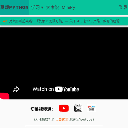
莫烦PYTHON
学习 ▾
大家说
MiniPy
登录
📢
莫烦有新起点啦！「莫烦 x 无限可能」— 关于 AI、行业、产品、教育的经验思考，欢迎来新站看看 →
切换视频源：
(无法播放? 请
点击这里
跳转至Youtube)