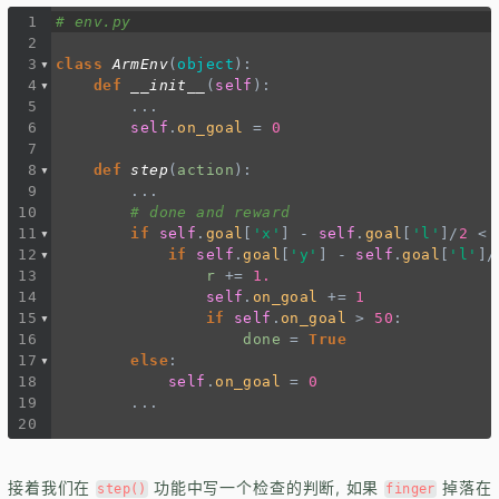
1
# env.py
2
3
class
ArmEnv
(
object
):
4
def
__init__
(
self
):
5
...
6
self
.
on_goal
=
0
7
8
def
step
(
action
):
9
...
10
# done and reward
11
if
self
.
goal
[
'x'
] 
-
self
.
goal
[
'l'
]
/
2
<
12
if
self
.
goal
[
'y'
] 
-
self
.
goal
[
'l'
]
/
13
r
+=
1.
14
self
.
on_goal
+=
1
15
if
self
.
on_goal
>
50
:
16
done
=
True
17
else
:
18
self
.
on_goal
=
0
19
...
20
接着我们在
功能中写一个检查的判断, 如果
掉落在
step()
finger