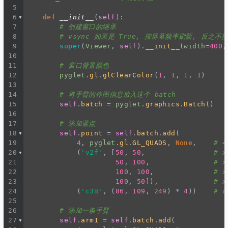
5
6
def
__init__
(
self
):
7
# 创建窗口的继承
8
# vsync 如果是 True, 按屏幕频率刷新, 反之不
9
super
(
Viewer
, 
self
).
__init__
(
width
=
400
,
10
11
# 窗口背景颜色
12
pyglet
.
gl
.
glClearColor
(
1
, 
1
, 
1
, 
1
)
13
14
# 将手臂的作图信息放入这个 batch
15
self
.
batch
=
pyglet
.
graphics
.
Batch
()   
16
17
# 添加蓝点
18
self
.
point
=
self
.
batch
.
add
(
19
4
, 
pyglet
.
gl
.
GL_QUADS
, 
None
,    
# 4
20
            (
'v2f'
, [
50
, 
50
,                
# x
21
50
, 
100
,               
# x
22
100
, 
100
,              
# x
23
100
, 
50
]),             
# x
24
            (
'c3B'
, (
86
, 
109
, 
249
) 
*
4
))    
# c
25
26
# 添加一条手臂
27
self
.
arm1
=
self
.
batch
.
add
(