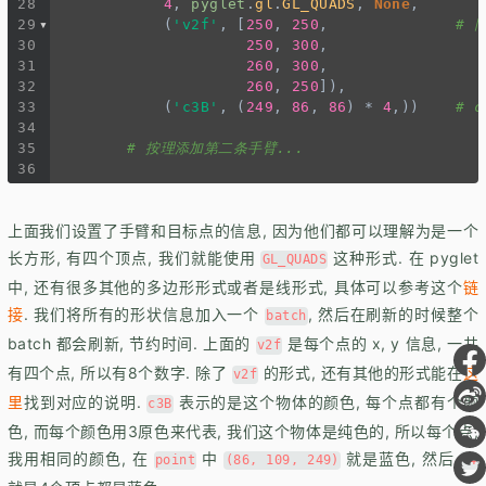
28
4
, 
pyglet
.
gl
.
GL_QUADS
, 
None
,
29
            (
'v2f'
, [
250
, 
250
,              
# 
30
250
, 
300
,
31
260
, 
300
,
32
260
, 
250
]),
33
            (
'c3B'
, (
249
, 
86
, 
86
) 
*
4
,))    
# c
34
35
# 按理添加第二条手臂...
36
上面我们设置了手臂和目标点的信息, 因为他们都可以理解为是一个
长方形, 有四个顶点, 我们就能使用
这种形式. 在 pyglet
GL_QUADS
中, 还有很多其他的多边形形式或者是线形式, 具体可以参考这个
链
接
. 我们将所有的形状信息加入一个
, 然后在刷新的时候整个
batch
batch 都会刷新, 节约时间. 上面的
是每个点的 x, y 信息, 一共
v2f
有四个点, 所以有8个数字. 除了
的形式, 还有其他的形式能在
这
v2f
里
找到对应的说明.
表示的是这个物体的颜色, 每个点都有个颜
c3B
色, 而每个颜色用3原色来代表, 我们这个物体是纯色的, 所以每个点,
我用相同的颜色, 在
中
就是蓝色, 然后
point
(86, 109, 249)
*4