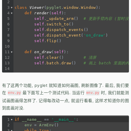
2
3
class
Viewer
(
pyglet
.
window
.
Window
):
4
def
render
(
self
):
5
self
.
_update_arm
()  
# 更新手臂内容 (暂时没
6
self
.
switch_to
()
7
self
.
dispatch_events
()
8
self
.
dispatch_event
(
'on_draw'
)
9
self
.
flip
()
10
11
def
on_draw
(
self
):
12
self
.
clear
()        
# 清屏
13
self
.
batch
.
draw
()   
# 画上 batch 里面的内
14
有了这两个功能, pyglet 就知道如何画图, 刷新图像了. 最后, 我们要
在
最下面写上一个测试代码. 当运行
时, 我们就能测
env.py
env.py
试画图画得怎样了. 记得每改动一点, 就运行看看, 这样才知道你的图
到底画对没.
1
if
__name__
==
'__main__'
:
2
env
=
ArmEnv
()
3
while
True
: