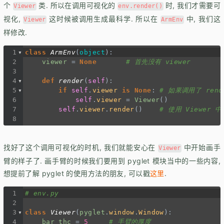
个
类. 所以在调用可视化的
时, 我们才需要可
Viewer
env.render()
视化,
这时候被调用生成最科学. 所以在
中, 我们这
Viewer
ArmEnv
样修改.
1
class
ArmEnv
(
object
):
2
viewer
=
None
# 首先没有 viewer
3
4
def
render
(
self
):
5
if
self
.
viewer
is
None
: 
# 如果调用了 rend
6
self
.
viewer
=
Viewer
()
7
self
.
viewer
.
render
()    
# 使用 Viewer 中
8
找好了这个调用可视化的时机, 我们就能安心在
中开始画手
Viewer
臂的样子了. 画手臂的时候我们要用到 pyglet 模块当中的一些内容,
想提前了解 pyglet 的使用方法的朋友, 可以戳
这里
.
1
# env.py
2
3
class
Viewer
(
pyglet
.
window
.
Window
):
4
bar_thc
=
5
# 手臂的厚度