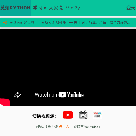
莫烦PYTHON
学习 ▾
大家说
MiniPy
登录
📢
莫烦有新起点啦！「莫烦 x 无限可能」— 关于 AI、行业、产品、教育的经验思考，欢迎来新站看看 →
切换视频源：
(无法播放? 请
点击这里
跳转至Youtube)