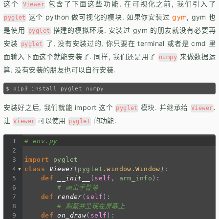
这个
包含了下面这些功能, 在可视化之前, 我们引入了
Viewer
这个 python 做可视化的模块. 如果你安装过
gym
, gym 也
pyglet
是使用
搭建的模拟环境. 安装过 gym 的朋友就没有必要再
pyglet
安装
了, 没有安装过的, 你只要在 terminal 或者是 cmd 里
pyglet
面输入下面这个就能安装了. 同样, 我们还是用了
来做数据运
numpy
算, 没有安装的朋友也可以自行安装.
$
 pip3 install pyglet numpy
安装好之后, 我们就能 import 这个
模块. 并继承给
.
pyglet
Viewer
让
可以使用
的功能.
Viewer
pyglet
1
# env.py
2
3
import
pyglet
4
class
Viewer
(
pyglet
.
window
.
Window
):
5
def
__init__
(
self
, 
arm_info
):
6
# 画出手臂等
7
def
render
(
self
):
8
# 刷新并呈现在屏幕上
9
def
on_draw
(
self
):