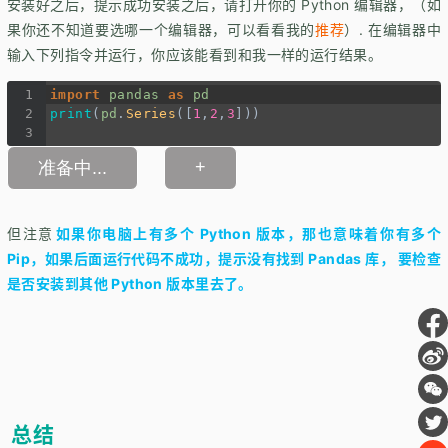
安装好之后，提示成功安装之后，请打开你的 Python 编辑器，（如
果你还不知道要选哪一个编辑器，可以看看我的
推荐
）. 在编辑器中
输入下列指令并运行，你应该能看到和我一样的运行结果。
1
import
pandas
as
pd
2
print
(
pd
.
Series
([
1
,
2
,
3
]))
3
+
准备中...
但注意
如果你电脑上有多个 Python 版本，那也意味着你有多个
Pip，如果后面运行代码不成功，提示没有找到 Pandas 库， 要检查
是否安装到其他 Python 版本里去了。
总结