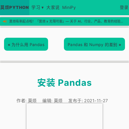
莫烦PYTHON
学习 ▾
大家说
MiniPy
登录
📢
莫烦有新起点啦！「莫烦 x 无限可能」— 关于 AI、行业、产品、教育的经验思考，欢迎来新站看看 →
«
为什么用 Pandas
Pandas 和 Numpy 的差别
»
安装 Pandas
作者:
莫烦
编辑:
莫烦
发布于:
2021-11-27