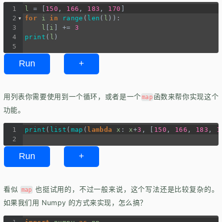
1
l
=
 [
150
, 
166
, 
183
, 
170
]
2
for
i
in
range
(
len
(
l
)):
3
l
[
i
] 
+=
3
4
print
(
l
)
5
Run
+
用列表你需要使用到一个循环，或者是一个
函数来帮你实现这个
map
功能。
1
print
(
list
(
map
(
lambda
x
: 
x
+
3
, [
150
, 
166
, 
183
, 
1
2
Run
+
看似
也挺试用的，不过一般来说，这个写法还是比较复杂的。
map
如果我们用 Numpy 的方式来实现，怎么搞？