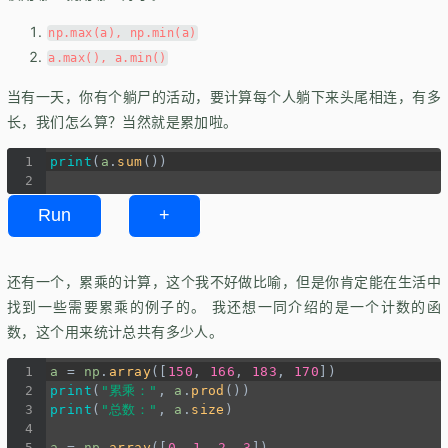
np.max(a), np.min(a)
a.max(), a.min()
当有一天，你有个躺尸的活动，要计算每个人躺下来头尾相连，有多
长，我们怎么算？当然就是累加啦。
1
print
(
a
.
sum
())
2
Run
+
还有一个，累乘的计算，这个我不好做比喻，但是你肯定能在生活中
找到一些需要累乘的例子的。 我还想一同介绍的是一个计数的函
数，这个用来统计总共有多少人。
1
a
=
np
.
array
([
150
, 
166
, 
183
, 
170
])
2
print
(
"累乘："
, 
a
.
prod
())
3
print
(
"总数："
, 
a
.
size
)   
4
5
a
=
np
.
array
([
0
, 
1
, 
2
, 
3
])