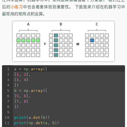
后的
小练习
中也会着重体验到重要性。 下面我来介绍在机器学习中
最常用的矩阵点积运算。
1
a
=
np
.
array
([
2
[
1
, 
2
],
3
[
3
, 
4
]
4
])
5
b
=
np
.
array
([
6
[
5
, 
6
],
7
[
7
, 
8
]
8
])
9
10
print
(
a
.
dot
(
b
))
11
print
(
np
.
dot
(
a
, 
b
))