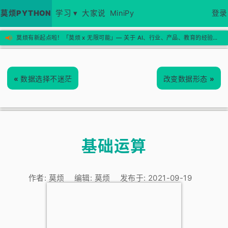
莫烦PYTHON
学习 ▾
大家说
MiniPy
登录
📢
莫烦有新起点啦！「莫烦 x 无限可能」— 关于 AI、行业、产品、教育的经验思考，欢迎来新站看看 →
«
数据选择不迷茫
改变数据形态
»
基础运算
作者:
莫烦
编辑:
莫烦
发布于:
2021-09-19