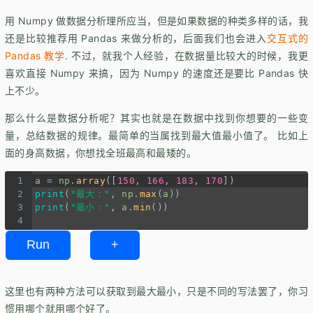
用 Numpy 做数据分析理所应当，但是如果数据的种类多样的话，我
还是比较推荐用 Pandas 来做分析的，后面我们也会进入
交互式的
Pandas 教学
. 不过，就我个人经验，在数据量比较大的时候，我更
喜欢直接 Numpy 来搞，因为 Numpy 的速度还是要比 Pandas 快
上不少。
那么什么是数据分析呢？其实也就是在数据中找到你想要的一些变
量，总结数据的规律。最简单的当属找到最大值最小值了。 比如上
面的身高数据，你想找全班最高和最矮的。
1
a
=
np
.
array
([
150
, 
166
, 
183
, 
170
])
2
print
(
"最大："
, 
np
.
max
(
a
))
3
print
(
"最小："
, 
a
.
min
())
4
Run
+
这里也有两种方法可以获取到最大最小，只是不同的写法罢了，你习
惯用哪个就用哪个好了。