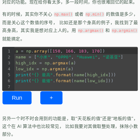
对应的功能。现在给你看太多，多一段时间，你也很难回忆的起来。
有的时候，其实你不关心
或者
的数值是多少，
np.max()
np.min()
而是关心这个数值的序号， 比如还是那个身高的例子，我找到了最
高身高，其实我是想对应上人的。用
和
np.argmax()
np.argmin()
就能搞定。
1
a
=
np
.
array
([
150
, 
166
, 
183
, 
170
])
2
name
=
 [
"小米"
, 
"OPPO"
, 
"Huawei"
, 
"诺基亚"
]
3
high_idx
=
np
.
argmax
(
a
)
4
low_idx
=
np
.
argmin
(
a
)
5
print
(
"{} 最高"
.
format
(
name
[
high_idx
]))
6
print
(
"{} 最矮"
.
format
(
name
[
low_idx
]))
7
Run
+
另外一个时不时会用到的功能是，取
天花板的值
还是
地板的值
，
这个在 AI 算法中也比较常见， 比如我要对其做取整处理，抹除小数
部分。