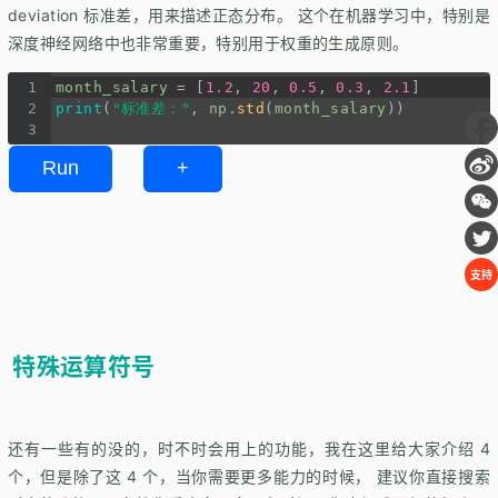
deviation 标准差，用来描述正态分布。 这个在机器学习中，特别是
深度神经网络中也非常重要，特别用于权重的生成原则。
1
month_salary
=
 [
1.2
, 
20
, 
0.5
, 
0.3
, 
2.1
]
2
print
(
"标准差："
, 
np
.
std
(
month_salary
))
3
Run
+
支持
特殊运算符号
还有一些有的没的，时不时会用上的功能，我在这里给大家介绍 4
个，但是除了这 4 个，当你需要更多能力的时候， 建议你直接搜索