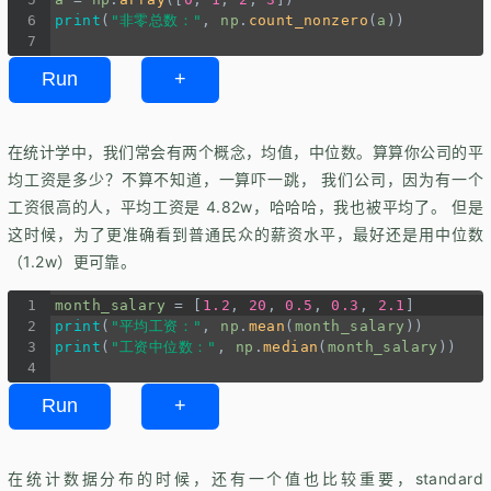
6
print
(
"非零总数："
, 
np
.
count_nonzero
(
a
))
7
Run
+
在统计学中，我们常会有两个概念，均值，中位数。算算你公司的平
均工资是多少？不算不知道，一算吓一跳， 我们公司，因为有一个
工资很高的人，平均工资是 4.82w，哈哈哈，我也被平均了。 但是
这时候，为了更准确看到普通民众的薪资水平，最好还是用中位数
（1.2w）更可靠。
1
month_salary
=
 [
1.2
, 
20
, 
0.5
, 
0.3
, 
2.1
]
2
print
(
"平均工资："
, 
np
.
mean
(
month_salary
))
3
print
(
"工资中位数："
, 
np
.
median
(
month_salary
))
4
Run
+
在统计数据分布的时候，还有一个值也比较重要，standard