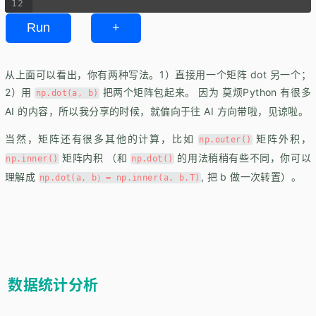
12
Run
+
从上面可以看出，你有两种写法。1）直接用一个矩阵 dot 另一个；
2）用
把两个矩阵包起来。 因为 莫烦Python 有很多
np.dot(a, b)
AI 的内容，所以我分享的时候，就偏向于往 AI 方向带啦，见谅啦。
当然，矩阵还有很多其他的计算，比如
矩阵外积，
np.outer()
矩阵内积 （和
的用法稍稍有些不同，你可以
np.inner()
np.dot()
理解成
, 把 b 做一次转置）。
np.dot(a, b）= np.inner(a, b.T)
数据统计分析