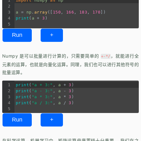
1
import
numpy
as
np
2
3
a
=
np
.
array
([
150
, 
166
, 
183
, 
170
])
4
print
(
a
+
3
)
5
Run
+
Numpy 是可以批量进行计算的，只需要简单的
，就能进行全
+-*/
元素的运算，也就是向量化运算。同理，我们也可以进行其他符号的
批量运算。
1
print
(
"a + 3:"
, 
a
+
3
)
2
print
(
"a - 3:"
, 
a
-
3
)
3
print
(
"a * 3:"
, 
a
*
3
)
4
print
(
"a / 3:"
, 
a
/
3
)
5
Run
+
在科学运算，机器学习中。矩阵运算毋庸置疑十分重要， 我们在之