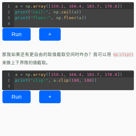
1
a
=
np
.
array
([
150.1
, 
166.4
, 
183.7
, 
170.8
])
2
print
(
"ceil:"
, 
np
.
ceil
(
a
))
3
print
(
"floor:"
, 
np
.
floor
(
a
))
4
Run
+
那我如果还有更自由的取值截取空间时咋办？我可以用
np.clip()
来做上下界限的值截取。
1
a
=
np
.
array
([
150.1
, 
166.4
, 
183.7
, 
170.8
])
2
print
(
"clip:"
, 
a
.
clip
(
160
, 
180
))
3
Run
+