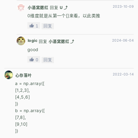
2023-10-09
小酒窝腮红
回复
U ⤴
0维度就是从第一个[]来看，以此类推
1
回复
logic
2024-06-04
回复
小酒窝腮红 ⤴
good
0
回复
2022-03-14
心存落叶
a = np.array([
[1,2,3],
[4,5,6]
])
b = np.array([
[7,8],
[9,10]
])