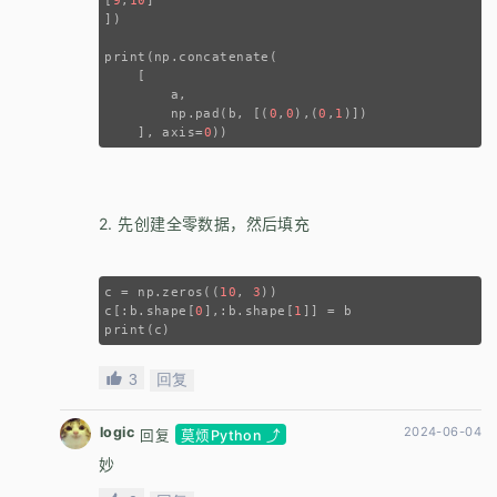
[
9
,
10
]
])
print(np.concatenate(
    [
        a,
        np.pad(b, [(
0
,
0
),(
0
,
1
)])
    ], axis=
0
)) 
2. 先创建全零数据，然后填充
c = np.zeros((
10
, 
3
))
c[:b.shape[
0
],:b.shape[
1
]] = b
print(c)
3
回复
logic
2024-06-04
回复
莫烦Python ⤴
妙