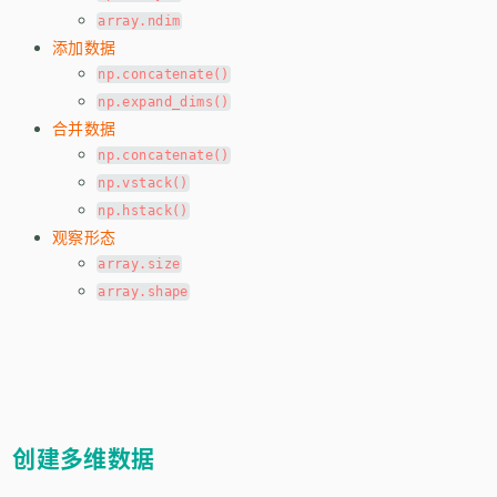
array.ndim
添加数据
np.concatenate()
np.expand_dims()
合并数据
np.concatenate()
np.vstack()
np.hstack()
观察形态
array.size
array.shape
创建多维数据