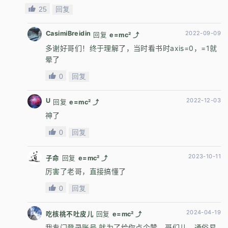
25
回复
CasimiBreidin
2022-09-09
回复
e=mc² ⤴
多谢好哥们！终于理解了，当时看书时axis=0，=1就
晕了
0
回复
U
2022-12-03
回复
e=mc² ⤴
神了
0
回复
2023-10-11
子命
回复
e=mc² ⤴
厉害了老哥，直接搞懂了
0
回复
2024-04-19
吃核桃不吐皮儿
回复
e=mc² ⤴
我专门登录账号 就为了给你点个赞，哥们儿，通俗易