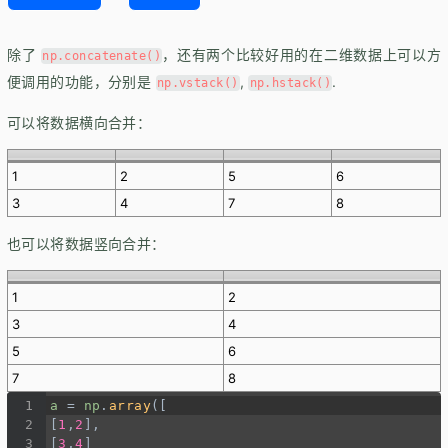
除了
，还有两个比较好用的在二维数据上可以方
np.concatenate()
便调用的功能，分别是
,
.
np.vstack()
np.hstack()
可以将数据横向合并：
1
2
5
6
3
4
7
8
也可以将数据竖向合并：
1
2
3
4
5
6
7
8
1
a
=
np
.
array
([
2
[
1
,
2
],
3
[
3
,
4
]