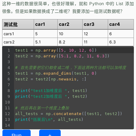
这种一维的数据很简单，也很好理解，就和 Python 中的 List 添加
很像。但是如果数据换成了二维呢？我要添加一组测试数据呢？
car1
car2
car3
car4
测试批
cars1
5
10
12
6
cars2
5.1
8.2
11
6.3
1
test1
=
np
.
array
([
5
, 
10
, 
12
, 
6
])
2
test2
=
np
.
array
([
5.1
, 
8.2
, 
11
, 
6.3
])
3
4
# 首先需要把它们都变成二维，下面这两种方法都可以加维度
5
test1
=
np
.
expand_dims
(
test1
, 
0
)
6
test2
=
test2
[
np
.
newaxis
, :]
7
8
print
(
"test1加维度后 "
, 
test1
)
9
print
(
"test2加维度后 "
, 
test2
)
10
11
# 然后再在第一个维度上叠加
12
all_tests
=
np
.
concatenate
([
test1
, 
test2
])
13
print
(
"括展后\n"
, 
all_tests
)
14
Run
+