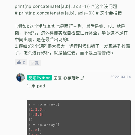
print(np.concatenate([a,b], axis=1)) # 这个没问题
# print(np.concatenate([a,b], axis=0)) # 这个会报错
1.假如b这个矩阵其实也是两行三列，最后是零，哎。就是
懒，不想写，怎么样能实现自检查进行补全，毕竟这不是在
中间出现，是在最后出现的0
2.假如b这个矩阵很大很大，运行时候出错了，发现某列抄漏
了，怎么进行修补，就是插进去，而不是直接修改b
0
回复
2022-03-14
莫烦Python
回复
心存落叶 ⤴
1. 用 pad
a = np.array([
[
1
,
2
,
3
],
[
4
,
5
,
6
]
])
b = np.array([
[
7
,
8
],