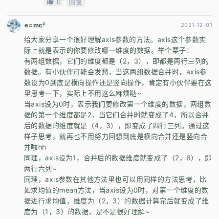
0
回复
e=mc²
2021-12-01
给大家分享一个很好理解axis参数的方法。axis这个参数实
际上就是表示的你要修改哪一维度的数据。举个栗子：
有两组数据，它们的维度都是（2，3），即都是两行三列的
数据。有小伙伴可能会发愁，当这两组数据合并时，axis参
数设为0到底是横向操作还是竖向操作，肯定有小伙伴要在这
里思考一下，实际上不用这么麻烦哒~
当axis设为0时，表示我们要修改第一个维度的数据，两组数
据的第一个维度都是2，当它们合并时就变成了4，所以合并
后的数据的维度就是（4，3），即变成了四行三列。通过这
样子思考，就再也不用努力回想到底是横向合并还是竖向合
并啦hh
同理，axis设为1，合并后的数据维度就变成了（2，6），即
两行六列~
同理，axis参数在其他方法里也可以用同样的方法思考，比
如求均值的mean方法，当axis设为0时，对第一个维度的数
据进行求均值，维度为（2，3）的数据计算完后就变成了维
度为（1，3）的数据，是不是很好理解~