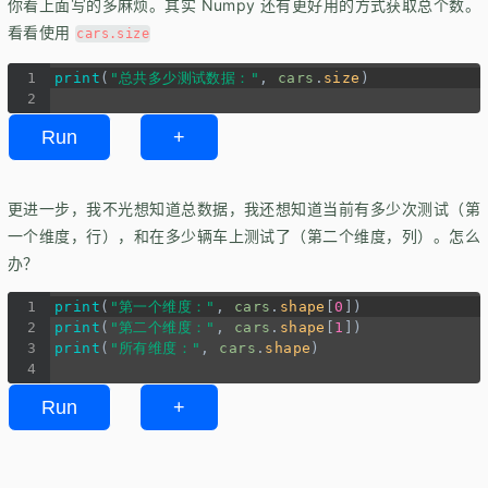
你看上面写的多麻烦。其实 Numpy 还有更好用的方式获取总个数。
看看使用
cars.size
1
print
(
"总共多少测试数据："
, 
cars
.
size
)
2
Run
+
更进一步，我不光想知道总数据，我还想知道当前有多少次测试（第
一个维度，行），和在多少辆车上测试了（第二个维度，列）。怎么
办？
1
print
(
"第一个维度："
, 
cars
.
shape
[
0
])
2
print
(
"第二个维度："
, 
cars
.
shape
[
1
])
3
print
(
"所有维度："
, 
cars
.
shape
)
4
Run
+