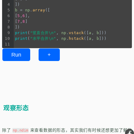
4
])
5
b
=
np
.
array
([
6
[
5
,
6
],
7
[
7
,
8
]
8
])
9
print
(
"竖直合并\n"
, 
np
.
vstack
([
a
, 
b
]))
10
print
(
"水平合并\n"
, 
np
.
hstack
([
a
, 
b
]))
11
Run
+
观察形态
除了
来查看数据的形态，其实我们有时候还想更加了解数
np.ndim