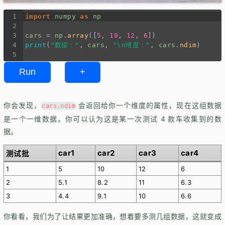
1
import
numpy
as
np
2
3
cars
=
np
.
array
([
5
, 
10
, 
12
, 
6
])
4
print
(
"数据："
, 
cars
, 
"\n维度："
, 
cars
.
ndim
)
5
Run
+
你会发现，
会返回给你一个维度的属性，现在这组数据
cars.ndim
是一个一维数据。你可以认为这是某一次测试 4 款车收集到的数
据。
car1
car2
car3
car4
测试批
1
5
10
12
6
2
5.1
8.2
11
6.3
3
4.4
9.1
10
6.6
你看看，我们为了让结果更加准确，想着要多测几组数据，这就变成