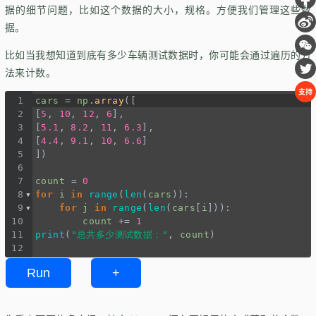
据的细节问题，比如这个数据的大小，规格。方便我们管理这些数
据。
比如当我想知道到底有多少车辆测试数据时，你可能会通过遍历的方
法来计数。
支持
1
cars
=
np
.
array
([
2
[
5
, 
10
, 
12
, 
6
],
3
[
5.1
, 
8.2
, 
11
, 
6.3
],
4
[
4.4
, 
9.1
, 
10
, 
6.6
]
5
])
6
7
count
=
0
8
for
i
in
range
(
len
(
cars
)):
9
for
j
in
range
(
len
(
cars
[
i
])):
10
count
+=
1
11
print
(
"总共多少测试数据："
, 
count
)        
12
Run
+