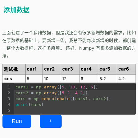
添加数据
上面创建了一个多维数据，但是我还会有很多新增数据的需求，比如
在原数据的基础上，要新增一条，我总不能每次新增的时候，都创建
一整个大数据吧，这样多麻烦。 还好，Numpy 有很多添加数据的方
法。
car1
car2
car3
car4
car5
car6
测试批
cars
5
10
12
6
5.2
4.2
1
cars1
=
np
.
array
([
5
, 
10
, 
12
, 
6
])
2
cars2
=
np
.
array
([
5.2
, 
4.2
])
3
cars
=
np
.
concatenate
([
cars1
, 
cars2
])
4
print
(
cars
)
5
Run
+