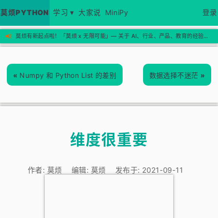
莫烦PYTHON
学习 ▾
大家说
MiniPy
登录
📢
莫烦有新起点啦！「莫烦 x 无限可能」— 关于 AI、行业、产品、教育的经验思考，欢迎来新站看看 →
«
Numpy 和 Python List 的差别
数据选择不迷茫
»
维度很重要
作者:
莫烦
编辑:
莫烦
发布于:
2021-09-11