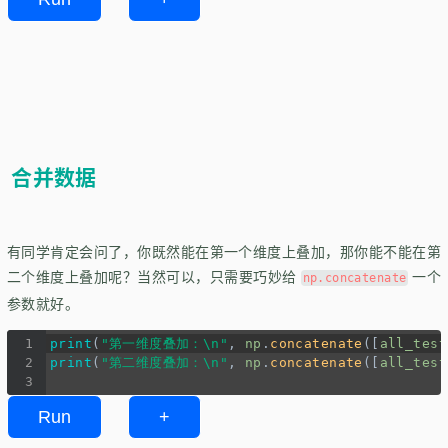
合并数据
有同学肯定会问了，你既然能在第一个维度上叠加，那你能不能在第
二个维度上叠加呢？当然可以，只需要巧妙给
一个
np.concatenate
参数就好。
1
print
(
"第一维度叠加：\n"
, 
np
.
concatenate
([
all_test
2
print
(
"第二维度叠加：\n"
, 
np
.
concatenate
([
all_test
3
Run
+