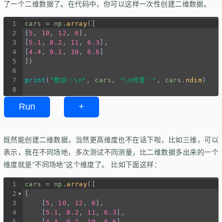
了一个二维数据了。在代码中，你可以这样一次性创建二维数据。
1
cars
=
np
.
array
([
2
[
5
, 
10
, 
12
, 
6
],
3
[
5.1
, 
8.2
, 
11
, 
6.3
],
4
[
4.4
, 
9.1
, 
10
, 
6.6
]
5
])
6
7
print
(
"数据：\n"
, 
cars
, 
"\n维度："
, 
cars
.
ndim
)
8
Run
+
既然能创建二维数据，当然更高维度也不在话下啦，比如三维，可以
表示，我在不同场地，多次测试不同测量，比二维数据多出来的一个
维度就是
不同场地
这个维度了。 比如下面这样：
1
cars
=
np
.
array
([
2
[
3
    [
5
, 
10
, 
12
, 
6
],
4
    [
5.1
, 
8.2
, 
11
, 
6.3
],
5
    [
4.4
, 
9.1
, 
10
, 
6.6
]