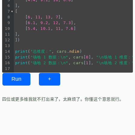
6
],
7
[
8
    [
6
, 
11
, 
13
, 
7
],
9
    [
6.1
, 
9.2
, 
12
, 
7.3
],
10
    [
5.4
, 
10.1
, 
11
, 
7.6
]
11
],
12
])
13
14
print
(
"总维度："
, 
cars
.
ndim
)
15
print
(
"场地 1 数据：\n"
, 
cars
[
0
], 
"\n场地 1 维度："
16
print
(
"场地 2 数据：\n"
, 
cars
[
1
], 
"\n场地 2 维度："
17
Run
+
四位或更多维我就不打出来了，太麻烦了。你懂这个意思就行。