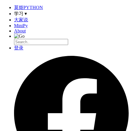
莫烦PYTHON
学习 ▾
大家说
MiniPy
About
登录