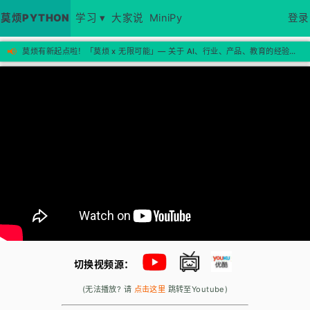
莫烦PYTHON
学习 ▾
大家说
MiniPy
登录
📢
莫烦有新起点啦！「莫烦 x 无限可能」— 关于 AI、行业、产品、教育的经验思考，欢迎来新站看看 →
切换视频源：
(无法播放? 请
点击这里
跳转至Youtube)