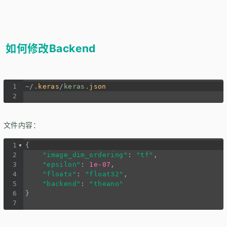
如何修改Backend
1
~/
.
keras
/
keras
.
json
2
文件内容：
1
{
2
"image_dim_ordering"
: 
"tf"
,
3
"epsilon"
: 
1e-07
,
4
"floatx"
: 
"float32"
,
5
"backend"
: 
"theano"
6
}
7