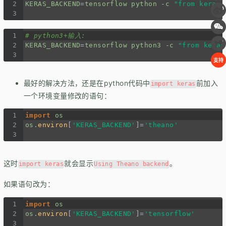
2
KERAS_BACKEND
=
tensorflow
python
-
c
"from keras 
3
1
# python3+输入:
2
KERAS_BACKEND
=
tensorflow
python3
-
c
"from keras
3
支持
最好的解决方法，还是在python代码中
前加入
import keras
一个环境变量修改的语句：
1
import
os
2
os
.
environ
[
'KERAS_BACKEND'
]
=
'theano'
3
这时
就会显示
。
import keras
Using Theano backend
如果语句改为：
1
import
os
2
os
.
environ
[
'KERAS_BACKEND'
]
=
'tensorflow'
3