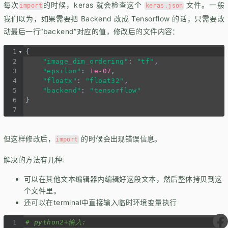
每次
的时候，keras 就会检查这个
文件。一般
import
keras.json
我们以为，如果需要把 Backend 改成 Tensorflow 的话，只需要改
动最后一行
backend
对应的值，修改后的文件内容：
1
{
2
"image_dim_ordering"
: 
"tf"
,
3
"epsilon"
: 
1e-07
,
4
"floatx"
: 
"float32"
,
5
"backend"
: 
"tensorflow"
6
}
7
但这样修改后，
的时候会出现错误信息。
import
解决的方法有几种:
可以在其他文本编辑器内编辑好这段文本，然后整体拷贝到这
个文件里。
还可以在terminal中直接输入临时环境变量执行
1
# python2+输入: