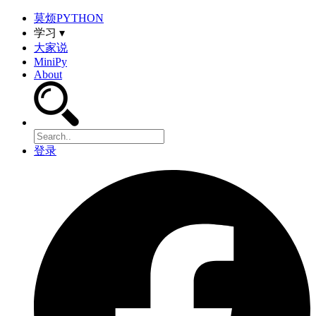
莫烦PYTHON
学习 ▾
大家说
MiniPy
About
登录