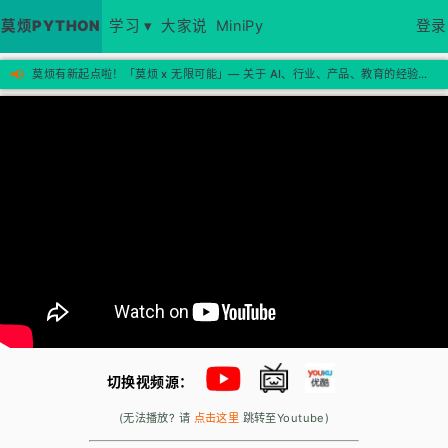
莫烦PYTHON
学习 ▾
大家说
MiniPy
登录
📢
莫烦有新起点啦！「莫烦 x 无限可能」— 关于 AI、行业、产品、教育的经验思考，欢迎来新站看看 →
切换视频源：
(无法播放? 请
点击这里
跳转至Youtube)